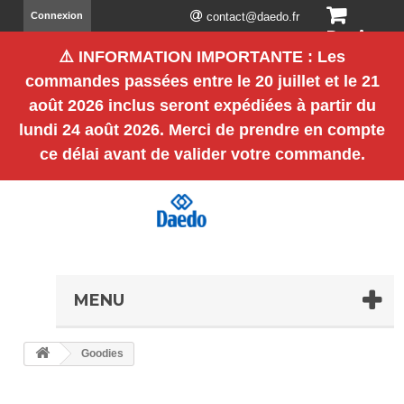
Connexion
contact@daedo.fr
Panier
⚠️
INFORMATION IMPORTANTE
: Les
(vide)
commandes passées entre le
20 juillet et le 21
août 2026 inclus
seront expédiées à partir du
lundi 24 août 2026
. Merci de prendre en compte
ce délai avant de valider votre commande.
MENU
Goodies