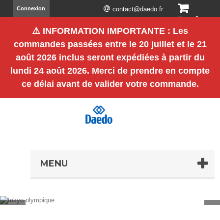
Connexion
contact@daedo.fr
Panier
⚠️
INFORMATION IMPORTANTE
: Les
(vide)
commandes passées entre le
20 juillet et le 21
août 2026 inclus
seront expédiées à partir du
lundi 24 août 2026
. Merci de prendre en compte
ce délai avant de valider votre commande.
MENU
tokyo