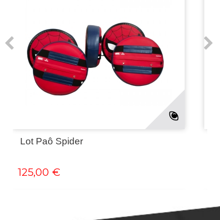
Lot Paô Spider
T
125,00 €
2