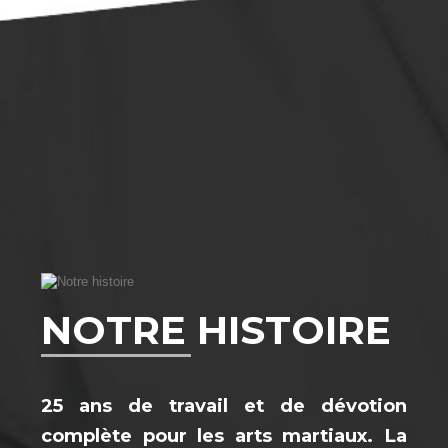
Dobok poomsée "Dan" Féminin
L
NOTRE HISTOIRE
65,00 €
12
25 ans de travail et de dévotion
complète pour les arts martiaux. La