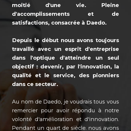
moitié d'une vie. Pleine
d'accomplissements et de
satisfactions, consacrée à Daedo.
Depuis le début nous avons toujours
travaillé avec un esprit d'entreprise
dans l'optique d'atteindre un seul
objectif : devenir, par l'innovation, la
qualité et le service, des pionniers
dans ce secteur.
E-TALONNETTE (la paire)
G
Au nom de Daedo, je voudrais tous vous
12,00 €
12
remercier pour avoir répondu à notre
volonté d'amélioration et d'innovation.
Pendant un quart de siècle. nous avons