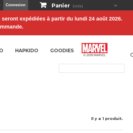
Panier
Connexion
r
(vide)
s
seront expédiées à partir du
lundi 24 août 2026
.
commande.
O
HAPKIDO
GOODIES
Il y a 1 produit.