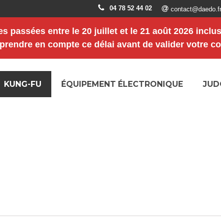
04 78 52 44 02
contact@daedo.f
s passées entre le
20 juillet et le 21 août 2026 inclu
 prendre en compte ce délai avant de valider votre 
KUNG-FU
ÉQUIPEMENT ÉLECTRONIQUE
JUD