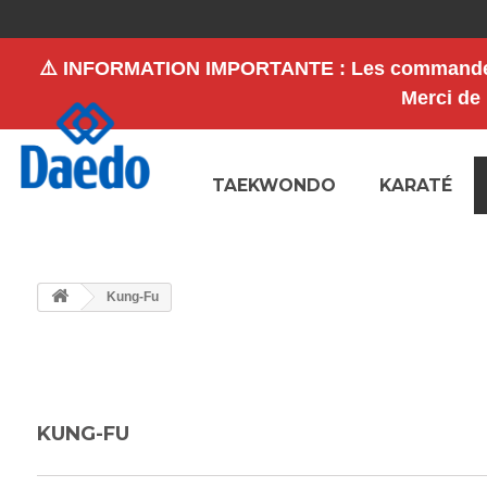
⚠️
INFORMATION IMPORTANTE
: Les commande
Merci de
TAEKWONDO
KARATÉ
Kung-Fu
KUNG-FU