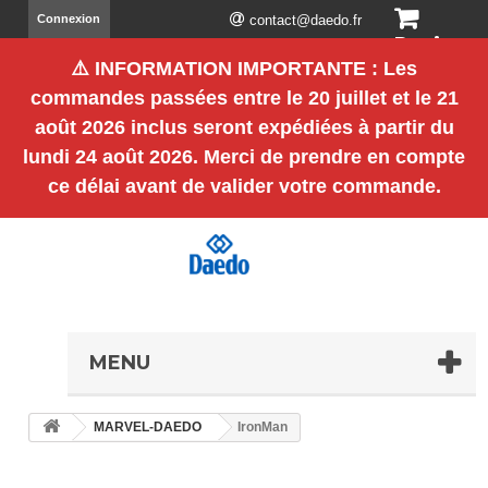
Connexion
contact@daedo.fr
Panier
⚠️
INFORMATION IMPORTANTE
: Les
(vide)
commandes passées entre le
20 juillet et le 21
août 2026 inclus
seront expédiées à partir du
lundi 24 août 2026
. Merci de prendre en compte
ce délai avant de valider votre commande.
MENU
MARVEL-DAEDO
IronMan