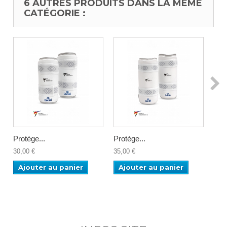
6 AUTRES PRODUITS DANS LA MÊME
CATÉGORIE :
Protège...
Protège...
PR
30,00 €
35,00 €
25,0
Ajouter au panier
Ajouter au panier
Aj