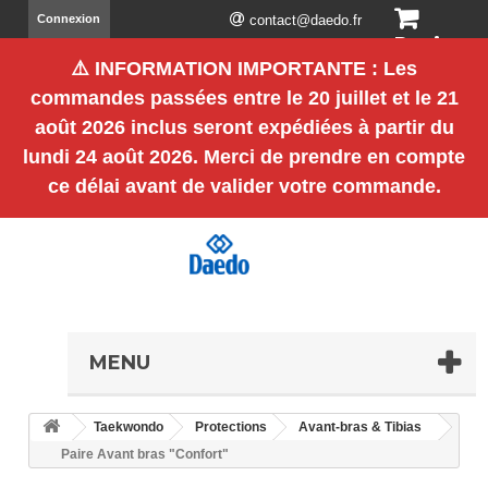
Connexion
contact@daedo.fr
Panier
⚠️
INFORMATION IMPORTANTE
: Les
(vide)
commandes passées entre le
20 juillet et le 21
août 2026 inclus
seront expédiées à partir du
lundi 24 août 2026
. Merci de prendre en compte
ce délai avant de valider votre commande.
MENU
Taekwondo
Protections
Avant-bras & Tibias
Paire Avant bras "Confort"