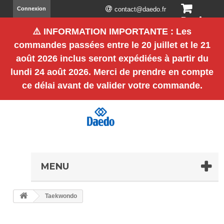
Connexion
contact@daedo.fr
Panier
⚠️
INFORMATION IMPORTANTE
: Les
(vide)
commandes passées entre le
20 juillet et le 21
août 2026 inclus
seront expédiées à partir du
lundi 24 août 2026
. Merci de prendre en compte
ce délai avant de valider votre commande.
MENU
Taekwondo