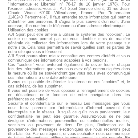
"Informatique et Libertés" nº 78-17 du 16 janvier 1978). Pour
l'exercer, adressez-vous à : AJI Sport Service client, 31 rue Jean-
Claude Vivant 69100 Villeurbanne, France. Par "Information
1140240 Personnelle", il faut entendre toute information qui permet
d'identifier une personne. Il s'agira le plus souvent d'un nom, d'une
adresse, d'un numéro de téléphone ou d'une adresse électronique.
Utilisation des cookies
AJI Sport peut être amené à utiliser le système des "cookies". Le
cookie ne nous permet pas de vous identifier mais de manière
générale de collecter des informations lors de votre passage sur
notre site. Cela nous permettra de savoir quelles sont les parties de
notre site qui vous intéressent.
AJI Sport pourra alors mieux connaître vos centres d'intérêt et vous
communiquer des informations adaptées à vos besoins.
Ces "cookies" vous éviteront également de devoir fournir chaque
fois des informations que vous nous avez déjà communiquées dans
la mesure où ils se souviendront que vous nous avez communiqué
ces informations à une date antérieure.
Il vous est possible de détecter l'existence de ces "cookies" et, le
cas échéant, de les supprimer.
Il vous est possible de vous opposer à l'enregistrement de cookies
en désactivant cette fonction de votre navigateur dans les
préférences de celui-ci.
Sécurité et confidentialité sur le réseau Les messages que vous
nous ferez parvenir par l'intermédiaire d'Internet peuvent être
interceptés sur le réseau. Jusqu'à ce qu'ils nous parviennent, leur
confidentialité ne peut être garantie. Assurez-vous de ne pas
divulguer d'informations personnelles ou confidentielles inutiles,
sensibles ou provenant de tiers. De plus, l'indication de la
provenance des messages électroniques que nous recevons peut
être falsifiée. Par conséquent, si vous souhaitez nous communiquer
de telles informations, utilisez impérativement la voie postale. En