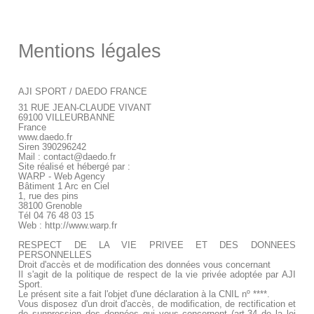
Mentions légales
AJI SPORT / DAEDO FRANCE
31 RUE JEAN-CLAUDE VIVANT
69100 VILLEURBANNE
France
www.daedo.fr
Siren 390296242
Mail :
contact@daedo.fr
Site réalisé et hébergé par :
WARP - Web Agency
Bâtiment 1 Arc en Ciel
1, rue des pins
38100 Grenoble
Tél 04 76 48 03 15
Web :
http://www.warp.fr
RESPECT DE LA VIE PRIVEE ET DES DONNEES
PERSONNELLES
Droit d'accès et de modification des données vous concernant
Il s'agit de la politique de respect de la vie privée adoptée par AJI
Sport.
Le présent site a fait l'objet d'une déclaration à la CNIL nº ****.
Vous disposez d'un droit d'accès, de modification, de rectification et
de suppression des données qui vous concernent (art.34 de la loi