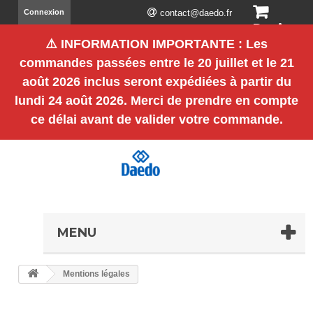
Connexion
contact@daedo.fr
Panier
⚠️
INFORMATION IMPORTANTE
: Les
(vide)
commandes passées entre le
20 juillet et le 21
août 2026 inclus
seront expédiées à partir du
lundi 24 août 2026
. Merci de prendre en compte
ce délai avant de valider votre commande.
MENU
Mentions légales