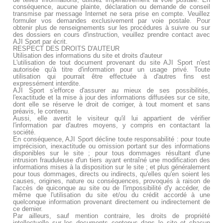
conséquence, aucune plainte, déclaration ou demande de conseil
transmise par message Internet ne sera prise en compte. Veuillez
formuler vos demandes exclusivement par voie postale. Pour
obtenir plus de renseignements sur les procédures à suivre ou sur
des dossiers en cours d'instruction, veuillez prendre contact avec
AJI Sport par écrit.
RESPECT DES DROITS D'AUTEUR
Utilisation des informations du site et droits d'auteur
L'utilisation de tout document provenant du site AJI Sport n'est
autorisée qu'à titre d'information pour un usage privé. Toute
utilisation qui pourrait être effectuée à d'autres fins est
expressément interdite.
AJI Sport s'efforce d'assurer au mieux de ses possibilités,
l'exactitude et la mise à jour des informations diffusées sur ce site,
dont elle se réserve le droit de corriger, à tout moment et sans
préavis, le contenu.
Aussi, elle avertit le visiteur qu'il lui appartient de vérifier
l'information par d'autres moyens, y compris en contactant la
société.
En conséquence, AJI Sport décline toute responsabilité : pour toute
imprécision, inexactitude ou omission portant sur des informations
disponibles sur le site ; pour tous dommages résultant d'une
intrusion frauduleuse d'un tiers ayant entraîné une modification des
informations mises à la disposition sur le site ; et plus généralement
pour tous dommages, directs ou indirects, qu'elles qu'en soient les
causes, origines, nature ou conséquences, provoqués à raison de
l'accès de quiconque au site ou de l'impossibilité d'y accéder, de
même que l'utilisation du site et/ou du crédit accordé à une
quelconque information provenant directement ou indirectement de
ce dernier.
Par ailleurs, sauf mention contraire, les droits de propriété
intellectuelle sur les documents contenus dans le site et chacun