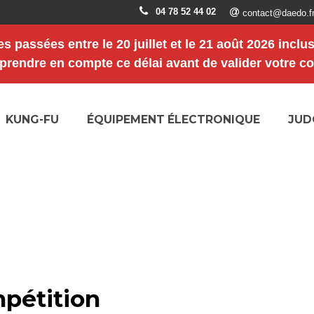
04 78 52 44 02
contact@daedo.f
s passées entre le
20 juillet et le 21 août 2026 inclu
 prendre en compte ce délai avant de valider votre 
KUNG-FU
ÉQUIPEMENT ÉLECTRONIQUE
JUD
pétition