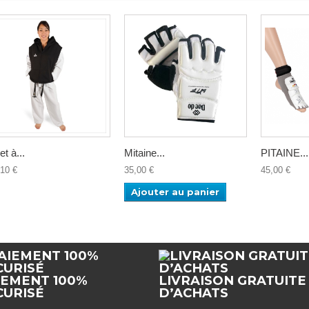
et à...
Mitaine...
PITAINE...
,10 €
35,00 €
45,00 €
Ajouter au panier
IEMENT 100%
LIVRAISON GRATUITE
CURISÉ
D’ACHATS