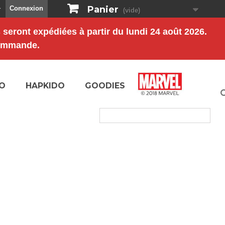
Panier
Connexion
r
(vide)
s
seront expédiées à partir du
lundi 24 août 2026
.
commande.
O
HAPKIDO
GOODIES