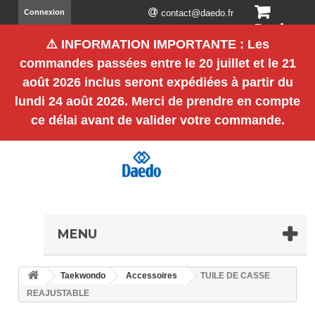
Connexion
contact@daedo.fr
Panier
⚠️
INFORMATION IMPORTANTE
: Les
(vide)
commandes passées entre le
20 juillet et le 21
août 2026 inclus
seront expédiées à partir du
lundi 24 août 2026
. Merci de prendre en compte
ce délai avant de valider votre commande.
MENU
Taekwondo
Accessoires
TUILE DE CASSE
REAJUSTABLE