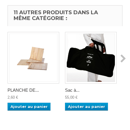
11 AUTRES PRODUITS DANS LA
MÊME CATÉGORIE :
PLANCHE DE...
Sac à...
Sac 
2,60 €
55,00 €
50,0
Ajouter au panier
Ajouter au panier
Aj