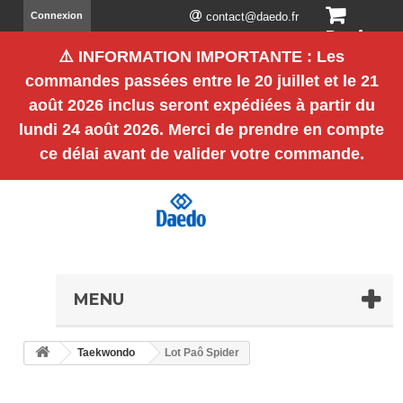
Connexion
contact@daedo.fr
Panier
⚠️
INFORMATION IMPORTANTE
: Les
(vide)
commandes passées entre le
20 juillet et le 21
août 2026 inclus
seront expédiées à partir du
lundi 24 août 2026
. Merci de prendre en compte
ce délai avant de valider votre commande.
MENU
Taekwondo
Lot Paô Spider