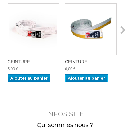
CEINTURE...
CEINTURE...
CEI
5,00 €
6,00 €
6,00
Ajouter au panier
Ajouter au panier
Aj
INFOS SITE
Qui sommes nous ?