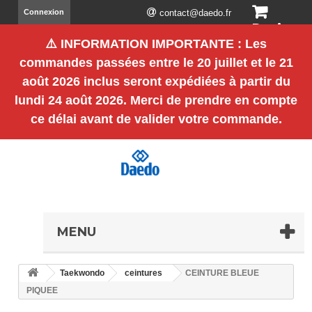
Connexion
contact@daedo.fr
Panier
⚠️
INFORMATION IMPORTANTE
: Les
(vide)
commandes passées entre le
20 juillet et le 21
août 2026 inclus
seront expédiées à partir du
lundi 24 août 2026
. Merci de prendre en compte
ce délai avant de valider votre commande.
MENU
Taekwondo
ceintures
CEINTURE BLEUE
PIQUEE