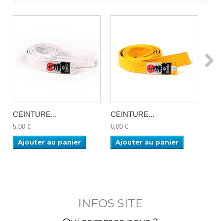
CEINTURE...
CEINTURE...
CEI
5,00 €
6,00 €
6,00
Ajouter au panier
Ajouter au panier
Aj
INFOS SITE