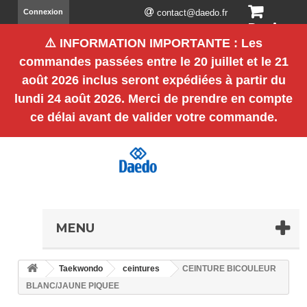
Connexion
contact@daedo.fr
Panier
⚠️
INFORMATION IMPORTANTE
: Les
(vide)
commandes passées entre le
20 juillet et le 21
août 2026 inclus
seront expédiées à partir du
lundi 24 août 2026
. Merci de prendre en compte
ce délai avant de valider votre commande.
MENU
Taekwondo
ceintures
CEINTURE BICOULEUR
BLANC/JAUNE PIQUEE