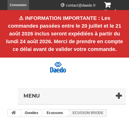
Connexion
contact@daedo.fr
Panier
⚠️
INFORMATION IMPORTANTE
: Les
(vide)
commandes passées entre le
20 juillet et le 21
août 2026 inclus
seront expédiées à partir du
lundi 24 août 2026
. Merci de prendre en compte
ce délai avant de valider votre commande.
MENU
Goodies
Ecussons
ECUSSON BRODE