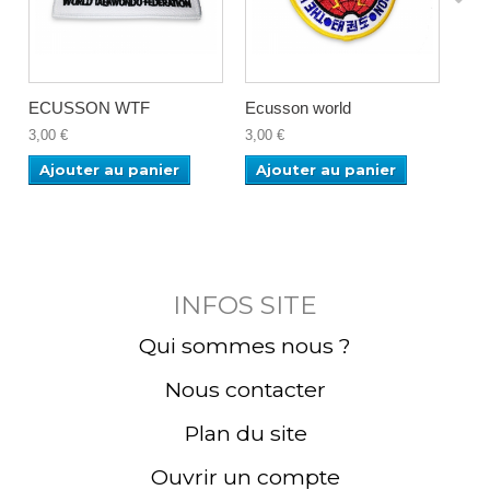
ECUSSON WTF
Ecusson world
EC
3,00 €
3,00 €
6,00
Ajouter au panier
Ajouter au panier
Aj
INFOS SITE
Qui sommes nous ?
Nous contacter
Plan du site
Ouvrir un compte