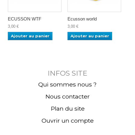
ECUSSON WTF
Ecusson world
EC
3,00 €
3,00 €
6,00
Ajouter au panier
Ajouter au panier
Aj
INFOS SITE
Qui sommes nous ?
Nous contacter
Plan du site
Ouvrir un compte