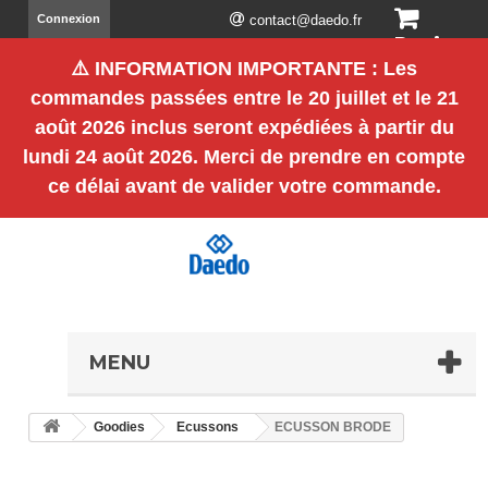
Connexion
contact@daedo.fr
Panier
⚠️
INFORMATION IMPORTANTE
: Les
(vide)
commandes passées entre le
20 juillet et le 21
août 2026 inclus
seront expédiées à partir du
lundi 24 août 2026
. Merci de prendre en compte
ce délai avant de valider votre commande.
MENU
Goodies
Ecussons
ECUSSON BRODE