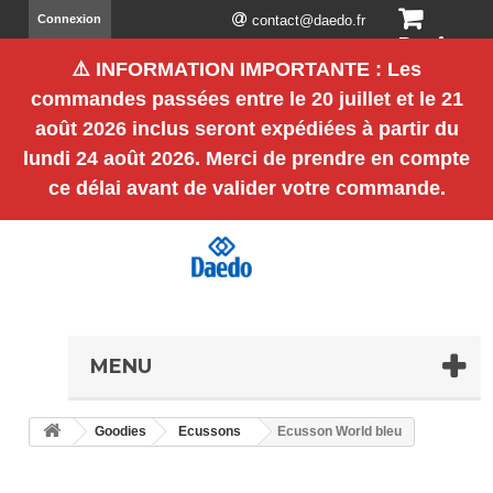
Connexion
contact@daedo.fr
Panier
⚠️
INFORMATION IMPORTANTE
: Les
(vide)
commandes passées entre le
20 juillet et le 21
août 2026 inclus
seront expédiées à partir du
lundi 24 août 2026
. Merci de prendre en compte
ce délai avant de valider votre commande.
MENU
Goodies
Ecussons
Ecusson World bleu