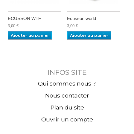
ECUSSON WTF
Ecusson world
EC
3,00 €
3,00 €
6,00
Ajouter au panier
Ajouter au panier
Aj
INFOS SITE
Qui sommes nous ?
Nous contacter
Plan du site
Ouvrir un compte