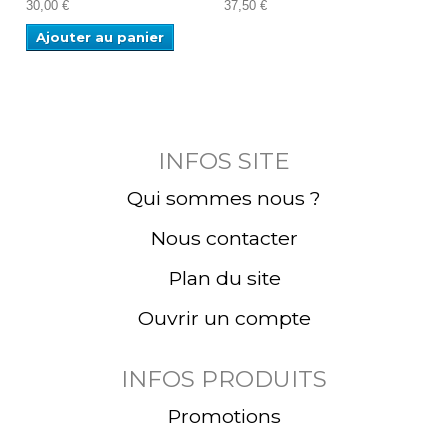
30,00 €
37,50 €
30,1
Ajouter au panier
INFOS SITE
Qui sommes nous ?
Nous contacter
Plan du site
Ouvrir un compte
INFOS PRODUITS
Promotions