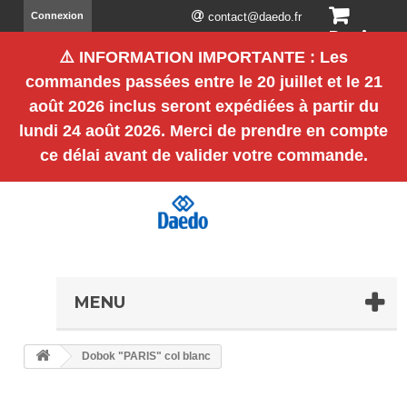
Connexion
contact@daedo.fr
Panier
⚠️
INFORMATION IMPORTANTE
: Les
(vide)
commandes passées entre le
20 juillet et le 21
août 2026 inclus
seront expédiées à partir du
lundi 24 août 2026
. Merci de prendre en compte
ce délai avant de valider votre commande.
MENU
Dobok "PARIS" col blanc